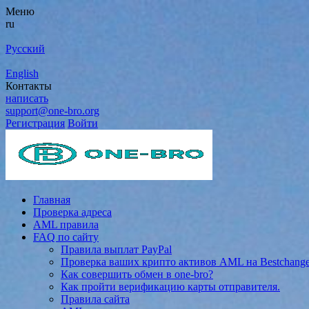
Меню
ru
Русский
English
Контакты
написать
support@one-bro.org
Регистрация
Войти
Главная
Проверка адреса
AML правила
FAQ по сайту
Правила выплат PayPal
Проверка ваших крипто активов AML на Bestchang
Как совершить обмен в one-bro?
Как пройти верификацию карты отправителя.
Правила сайта