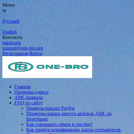
Меню
ru
Русский
English
Контакты
написать
support@one-bro.org
Регистрация
Войти
Главная
Проверка адреса
AML правила
FAQ по сайту
Правила выплат PayPal
Проверка ваших крипто активов AML на
Bestchange
Как совершить обмен в one-bro?
Как пройти верификацию карты отправителя.