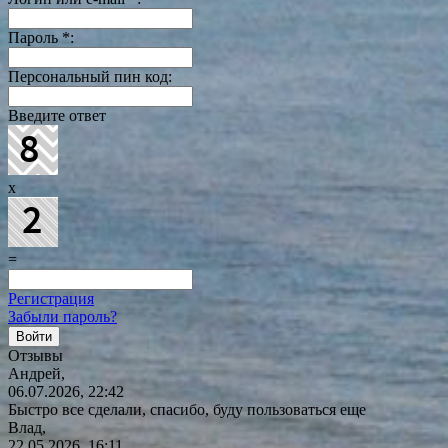
Пароль
*
:
Персональный пин код:
Введите ответ
x
=
Регистрация
Забыли пароль?
Отзывы
Андрей,
06.07.2026, 22:42
Быстро все сделали, спасибо, буду пользоваться еще
Влад,
22.05.2026, 16:11