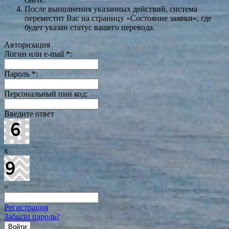
После выполнения указанных действий, система
переместит Вас на страницу «Состояние заявки», где
будет указан статус вашего перевода.
Авторизация
Логин или e-mail
*
:
Пароль
*
:
Персональный пин код:
Введите ответ
x
=
Регистрация
Забыли пароль?