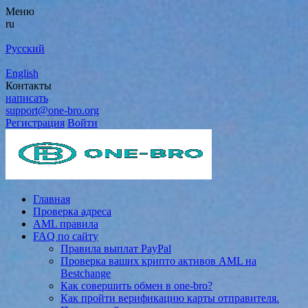
Меню
ru
Русский
English
Контакты
написать
support@one-bro.org
Регистрация
Войти
Главная
Проверка адреса
AML правила
FAQ по сайту
Правила выплат PayPal
Проверка ваших крипто активов AML на
Bestchange
Как совершить обмен в one-bro?
Как пройти верификацию карты отправителя.