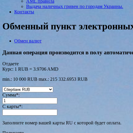
AML правила
Выдача наличных гривен по городам Украины.
Контакты
Обменный пункт электронных 
Обмен валют
Данная операция производится в полу автоматиче
Отдаете
Курс:
1 RUB = 3.9706 AMD
min.: 10 000 RUB
max.: 215 332.6953 RUB
Сумма
*
:
С карты
*
:
Заполните номер вашей карты RU с которой будет оплата.
Получаете