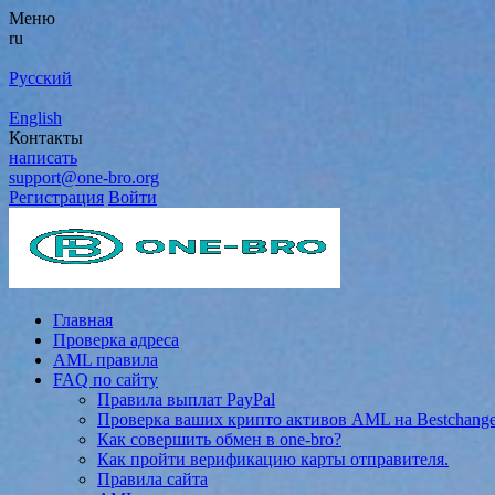
Меню
ru
Русский
English
Контакты
написать
support@one-bro.org
Регистрация
Войти
Главная
Проверка адреса
AML правила
FAQ по сайту
Правила выплат PayPal
Проверка ваших крипто активов AML на Bestchang
Как совершить обмен в one-bro?
Как пройти верификацию карты отправителя.
Правила сайта