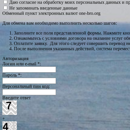
Даю согласие на обработку моих персональных данных и 
Не запоминать введенные данные
Обменный пункт электронных валют one-bro.org
Для обмена вам необходимо выполнить несколько шагов:
Заполните все поля представленной формы. Нажмите кн
Ознакомьтесь с условиями договора на оказание услуг об
Оплатите заявку. Для этого следует совершить перевод 
После выполнения указанных действий, система перемести
Авторизация
Логин или e-mail
*
:
Пароль
*
:
Персональный пин код:
Введите ответ
+