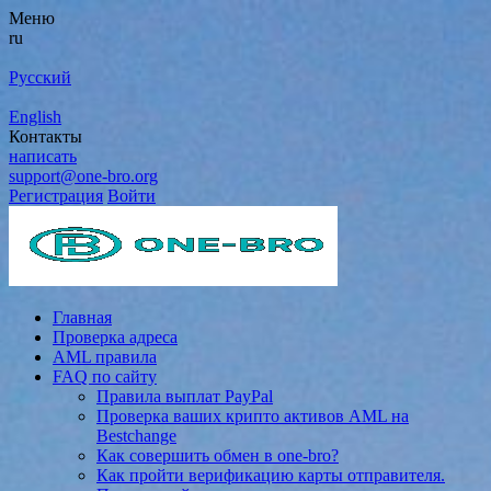
Меню
ru
Русский
English
Контакты
написать
support@one-bro.org
Регистрация
Войти
Главная
Проверка адреса
AML правила
FAQ по сайту
Правила выплат PayPal
Проверка ваших крипто активов AML на
Bestchange
Как совершить обмен в one-bro?
Как пройти верификацию карты отправителя.