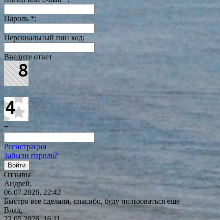
Пароль
*
:
Персональный пин код:
Введите ответ
-
=
Регистрация
Забыли пароль?
Отзывы
Андрей,
06.07.2026, 22:42
Быстро все сделали, спасибо, буду пользоваться еще
Влад,
22.05.2026, 16:11