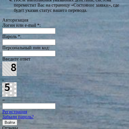
переместит Вас на страницу «Состояние заявки», где
будет указан статус вашего перевода.
Авторизация
Логин или e-mail
*
:
Пароль
*
:
Персональный пин код:
Введите ответ
-
=
Регистрация
Забыли пароль?
Отзывы