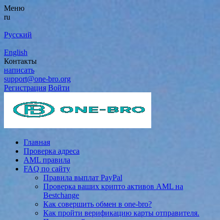
Меню
ru
Русский
English
Контакты
написать
support@one-bro.org
Регистрация
Войти
Главная
Проверка адреса
AML правила
FAQ по сайту
Правила выплат PayPal
Проверка ваших крипто активов AML на
Bestchange
Как совершить обмен в one-bro?
Как пройти верификацию карты отправителя.