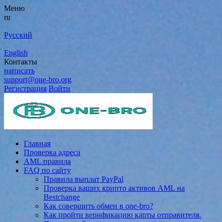
Меню
ru
Русский
English
Контакты
написать
support@one-bro.org
Регистрация
Войти
Главная
Проверка адреса
AML правила
FAQ по сайту
Правила выплат PayPal
Проверка ваших крипто активов AML на
Bestchange
Как совершить обмен в one-bro?
Как пройти верификацию карты отправителя.