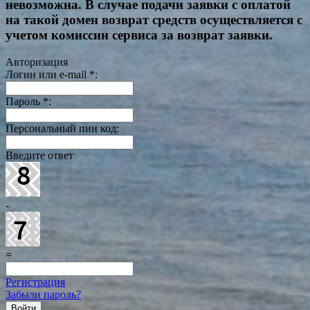
невозможна. В случае подачи заявки с оплатой
на такой домен возврат средств осуществляется с
учетом комиссии сервиса за возврат заявки.
Авторизация
Логин или e-mail
*
:
Пароль
*
:
Персональный пин код:
Введите ответ
-
=
Регистрация
Забыли пароль?