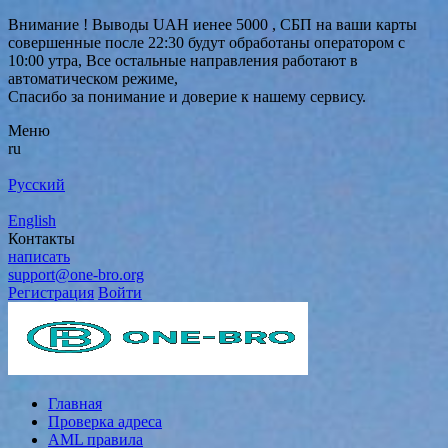
Внимание ! Выводы UAH иенее 5000 , СБП на ваши карты
совершенные после 22:30 будут обработаны оператором с
10:00 утра, Все остальные направления работают в
автоматическом режиме,
Спасибо за понимание и доверие к нашему сервису.
Меню
ru
Русский
English
Контакты
написать
support@one-bro.org
Регистрация
Войти
Главная
Проверка адреса
AML правила