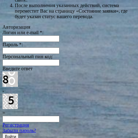
После выполнения указанных действий, система
переместит Вас на страницу «Состояние заявки», где
будет указан статус вашего перевода.
Авторизация
Логин или e-mail
*
:
Пароль
*
:
Персональный пин код:
Введите ответ
-
=
Регистрация
Забыли пароль?