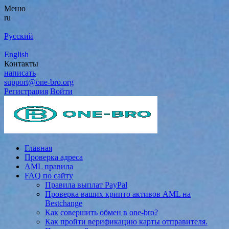
Меню
ru
Русский
English
Контакты
написать
support@one-bro.org
Регистрация
Войти
Главная
Проверка адреса
AML правила
FAQ по сайту
Правила выплат PayPal
Проверка ваших крипто активов AML на
Bestchange
Как совершить обмен в one-bro?
Как пройти верификацию карты отправителя.