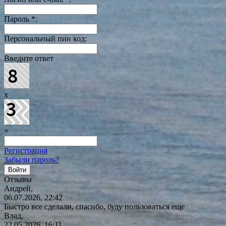
Пароль
*
:
Персональный пин код:
Введите ответ
x
=
Регистрация
Забыли пароль?
Отзывы
Андрей,
06.07.2026, 22:42
Быстро все сделали, спасибо, буду пользоваться еще
Влад,
22.05.2026, 16:11