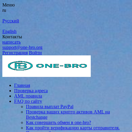
Меню
ru
Русский
English
Контакты
написать
support@one-bro.org
Регистрация
Войти
Главная
Проверка адреса
AML правила
FAQ по сайту
Правила выплат PayPal
Проверка ваших крипто активов AML на
Bestchange
Как совершить обмен в one-bro?
Как пройти верификацию карты отправителя.