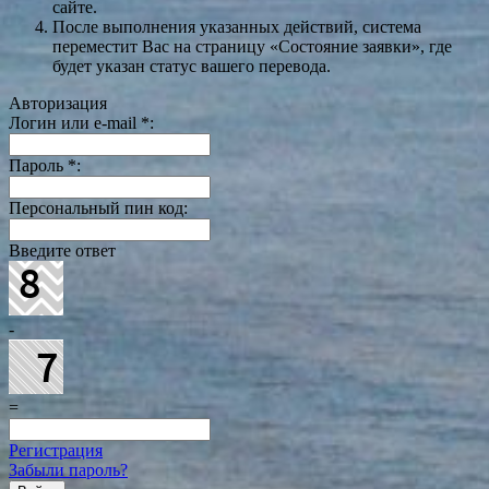
сайте.
После выполнения указанных действий, система
переместит Вас на страницу «Состояние заявки», где
будет указан статус вашего перевода.
Авторизация
Логин или e-mail
*
:
Пароль
*
:
Персональный пин код:
Введите ответ
-
=
Регистрация
Забыли пароль?