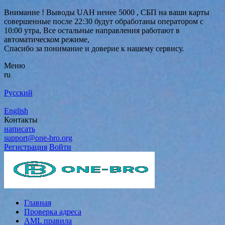
Внимание ! Выводы UAH иенее 5000 , СБП на ваши карты
совершенные после 22:30 будут обработаны оператором с
10:00 утра, Все остальные направления работают в
автоматическом режиме,
Спасибо за понимание и доверие к нашему сервису.
Меню
ru
Русский
English
Контакты
написать
support@one-bro.org
Регистрация
Войти
Главная
Проверка адреса
AML правила