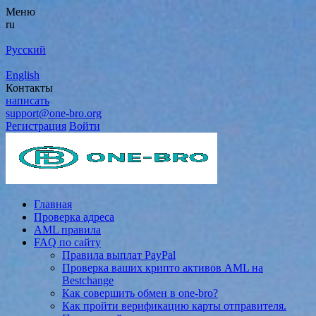
Меню
ru
Русский
English
Контакты
написать
support@one-bro.org
Регистрация
Войти
Главная
Проверка адреса
AML правила
FAQ по сайту
Правила выплат PayPal
Проверка ваших крипто активов AML на
Bestchange
Как совершить обмен в one-bro?
Как пройти верификацию карты отправителя.