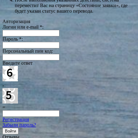
переместит Вас на страницу «Состояние заявки», где
будет указан статус вашего перевода.
Авторизация
Логин или e-mail
*
:
Пароль
*
:
Персональный пин код:
Введите ответ
-
=
Регистрация
Забыли пароль?
Отзывы