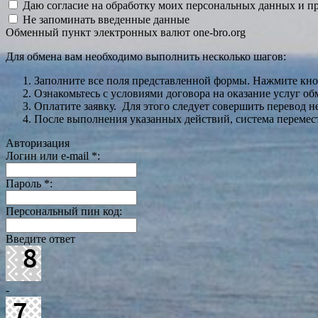
Даю согласие на обработку моих персональных данных и 
Не запоминать введенные данные
Обменный пункт электронных валют one-bro.org
Для обмена вам необходимо выполнить несколько шагов:
Заполните все поля представленной формы. Нажмите кн
Ознакомьтесь с условиями договора на оказание услуг об
Оплатите заявку. Для этого следует совершить перевод 
После выполнения указанных действий, система перемести
Авторизация
Логин или e-mail
*
:
Пароль
*
:
Персональный пин код:
Введите ответ
-