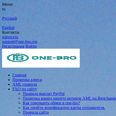
Меню
ru
Русский
English
Контакты
написать
support@one-bro.org
Регистрация
Войти
Главная
Проверка адреса
AML правила
FAQ по сайту
Правила выплат PayPal
Проверка ваших крипто активов AML на Bestchang
Как совершить обмен в one-bro?
Как пройти верификацию карты отправителя.
Правила сайта