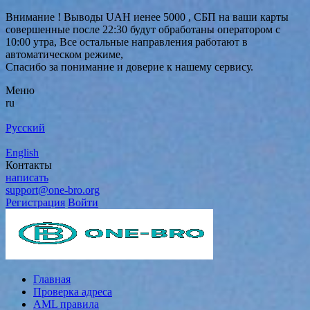
Внимание ! Выводы UAH иенее 5000 , СБП на ваши карты
совершенные после 22:30 будут обработаны оператором с
10:00 утра, Все остальные направления работают в
автоматическом режиме,
Спасибо за понимание и доверие к нашему сервису.
Меню
ru
Русский
English
Контакты
написать
support@one-bro.org
Регистрация
Войти
Главная
Проверка адреса
AML правила