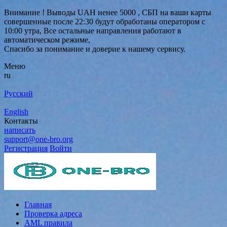
Внимание ! Выводы UAH иенее 5000 , СБП на ваши карты
совершенные после 22:30 будут обработаны оператором с
10:00 утра, Все остальные направления работают в
автоматическом режиме,
Спасибо за понимание и доверие к нашему сервису.
Меню
ru
Русский
English
Контакты
написать
support@one-bro.org
Регистрация
Войти
Главная
Проверка адреса
AML правила