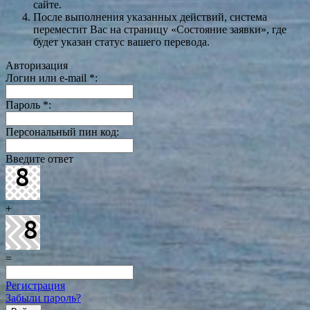
сайте.
После выполнения указанных действий, система
переместит Вас на страницу «Состояние заявки», где
будет указан статус вашего перевода.
Авторизация
Логин или e-mail
*
:
Пароль
*
:
Персональный пин код:
Введите ответ
+
=
Регистрация
Забыли пароль?