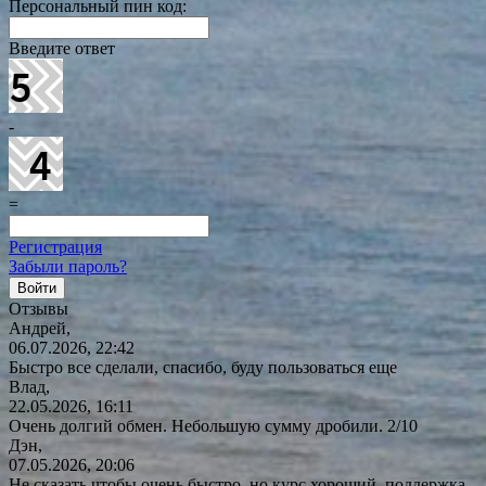
Персональный пин код:
Введите ответ
-
=
Регистрация
Забыли пароль?
Отзывы
Андрей,
06.07.2026, 22:42
Быстро все сделали, спасибо, буду пользоваться еще
Влад,
22.05.2026, 16:11
Очень долгий обмен. Небольшую сумму дробили. 2/10
Дэн,
07.05.2026, 20:06
Не сказать чтобы очень быстро, но курс хороший, поддержка