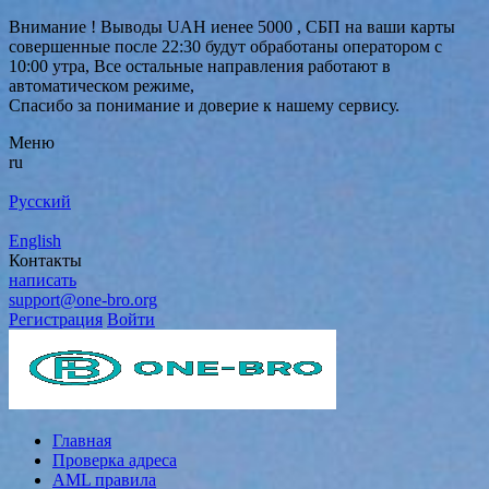
Внимание ! Выводы UAH иенее 5000 , СБП на ваши карты
совершенные после 22:30 будут обработаны оператором с
10:00 утра, Все остальные направления работают в
автоматическом режиме,
Спасибо за понимание и доверие к нашему сервису.
Меню
ru
Русский
English
Контакты
написать
support@one-bro.org
Регистрация
Войти
Главная
Проверка адреса
AML правила