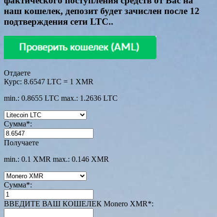
фактического поступления средств от Вас на
наш кошелек, депозит будет зачислен после 12
подтверждения сети LTC..
Отдаете
Курс:
8.6547 LTC = 1 XMR
min.: 0.8655 LTC
max.: 1.2636 LTC
Сумма
*
:
Получаете
min.: 0.1 XMR
max.: 0.146 XMR
Сумма
*
:
ВВЕДИТЕ ВАШ КОШЕЛЕК Monero XMR
*
: