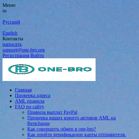
Меню
ru
Русский
English
Контакты
написать
support@one-bro.org
Регистрация
Войти
Главная
Проверка адреса
AML правила
FAQ по сайту
Правила выплат PayPal
Проверка ваших крипто активов AML на
Bestchange
Как совершить обмен в one-bro?
Как пройти верификацию карты отправителя.