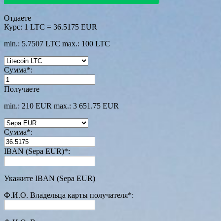
Отдаете
Курс:
1 LTC = 36.5175 EUR
min.: 5.7507 LTC
max.: 100 LTC
Сумма
*
:
Получаете
min.: 210 EUR
max.: 3 651.75 EUR
Сумма
*
:
IBAN (Sepa EUR)
*
:
Укажите IBAN (Sepa EUR)
Ф.И.О. Владельца карты получателя
*
: