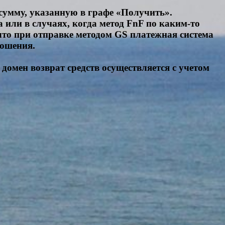
сумму, указанную в графе «Получить».
 или в случаях, когда метод FnF по каким-то
что при отправке методом GS платежная система
ношения.
 домен возврат средств осуществляется с учетом