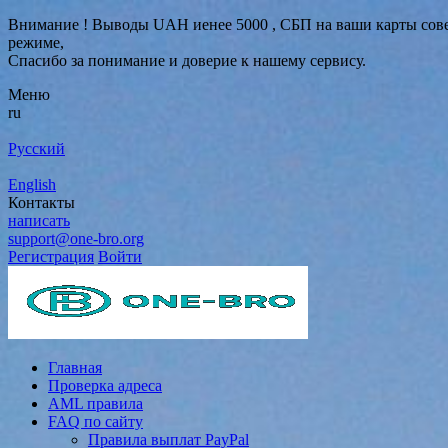
Внимание ! Выводы UAH иенее 5000 , СБП на ваши карты совер
режиме,
Спасибо за понимание и доверие к нашему сервису.
Меню
ru
Русский
English
Контакты
написать
support@one-bro.org
Регистрация
Войти
Главная
Проверка адреса
AML правила
FAQ по сайту
Правила выплат PayPal