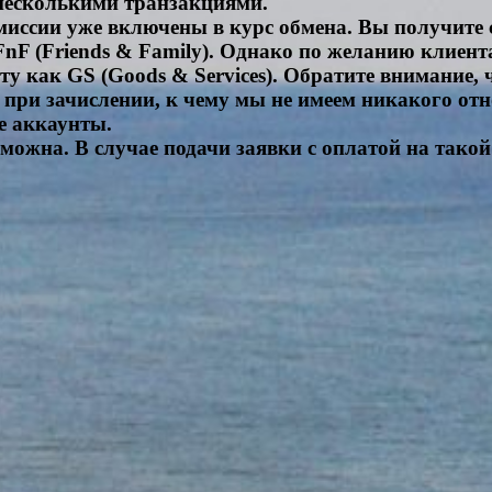
 несколькими транзакциями.
миссии уже включены в курс обмена. Вы получите 
nF (Friends & Family). Однако по желанию клиента
 как GS (Goods & Services). Обратите внимание, 
при зачислении, к чему мы не имеем никакого от
е аккаунты.
зможна. В случае подачи заявки с оплатой на такой