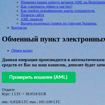
Проверка ваших крипто активов AML на Bestchang
Как совершить обмен в one-bro?
Как пройти верификацию карты отправителя.
Правила сайта
AML правила
Выдача наличных гривен по городам Украины.
Контакты
Обменный пункт электронных 
Обмен валют
Данная операция производится в автоматическом 
средств от Вас на наш кошелек, депозит будет зач
Отдаете
Курс:
1 LTC = 38.0518 EUR
min.: 6.8328 LTC
max.: 105.1199 LTC