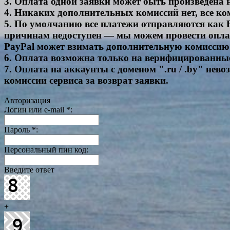
3. Оплата одной заявки может быть произведена
4. Никаких дополнительных комиссий нет, все ко
5. По умолчанию все платежи отправляются как F
причинам недоступен — мы можем провести оплату
PayPal может взимать дополнительную комиссию 
6. Оплата возможна только на верифицированны
7. Оплата на аккаунты с доменом ".ru / .by" нево
комиссии сервиса за возврат заявки.
Авторизация
Логин или e-mail
*
:
Пароль
*
:
Персональный пин код:
Введите ответ
+