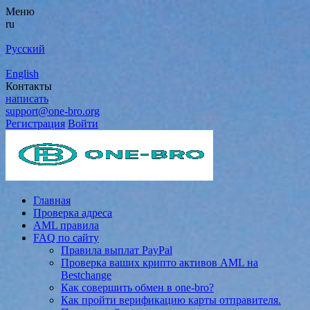
Меню
ru
Русский
English
Контакты
написать
support@one-bro.org
Регистрация
Войти
Главная
Проверка адреса
AML правила
FAQ по сайту
Правила выплат PayPal
Проверка ваших крипто активов AML на
Bestchange
Как совершить обмен в one-bro?
Как пройти верификацию карты отправителя.