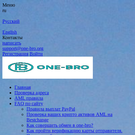
Меню
ru
Русский
English
Контакты
написать
support@one-bro.org
Регистрация
Войти
Главная
Проверка адреса
AML правила
FAQ по сайту
Правила выплат PayPal
Проверка ваших крипто активов AML на
Bestchange
Как совершить обмен в one-bro?
Как пройти верификацию карты отправителя.