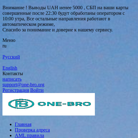
Внимание ! Выводы UAH иенее 5000 , СБП на ваши карты
совершенные после 22:30 будут обработаны оператором с
10:00 утра, Все остальные направления работают в
автоматическом режиме,
Спасибо за понимание и доверие к нашему сервису.
Меню
ru
Русский
English
Контакты
написать
support@one-bro.org
Регистрация
Войти
Главная
Проверка адреса
AML правила