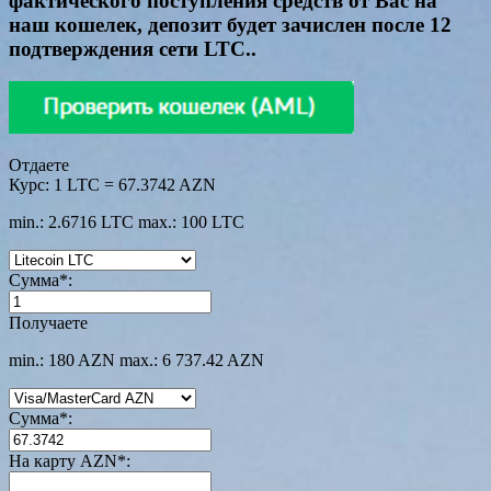
фактического поступления средств от Вас на
наш кошелек, депозит будет зачислен после 12
подтверждения сети LTC..
Отдаете
Курс:
1 LTC = 67.3742 AZN
min.: 2.6716 LTC
max.: 100 LTC
Сумма
*
:
Получаете
min.: 180 AZN
max.: 6 737.42 AZN
Сумма
*
:
На карту AZN
*
: