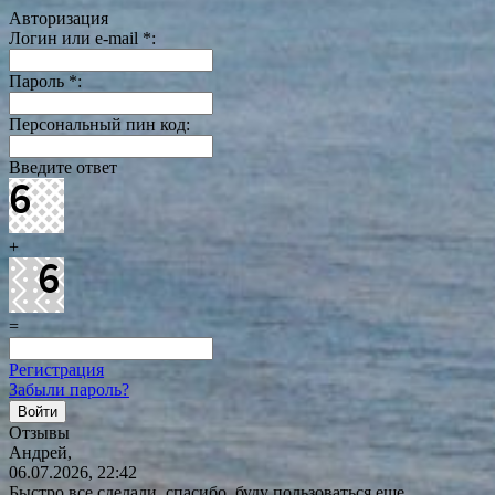
Авторизация
Логин или e-mail
*
:
Пароль
*
:
Персональный пин код:
Введите ответ
+
=
Регистрация
Забыли пароль?
Отзывы
Андрей,
06.07.2026, 22:42
Быстро все сделали, спасибо, буду пользоваться еще