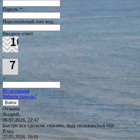
Пароль
*
:
Персональный пин код:
Введите ответ
-
=
Регистрация
Забыли пароль?
Отзывы
Андрей,
06.07.2026, 22:42
Быстро все сделали, спасибо, буду пользоваться еще
Влад,
22.05.2026, 16:11