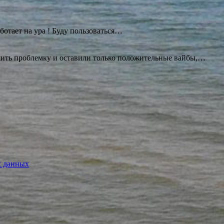
ботает на ура ! Буду
пользоваться…
ешить проблемку и оставили только положительные вайбы,…
х данных