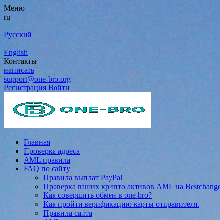
Меню
ru
Русский
English
Контакты
написать
support@one-bro.org
Регистрация
Войти
Главная
Проверка адреса
AML правила
FAQ по сайту
Правила выплат PayPal
Проверка ваших крипто активов AML на Bestchang
Как совершить обмен в one-bro?
Как пройти верификацию карты отправителя.
Правила сайта