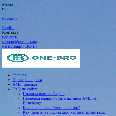
Меню
ru
Русский
English
Контакты
написать
support@one-bro.org
Регистрация
Войти
Главная
Проверка адреса
AML правила
FAQ по сайту
Правила выплат PayPal
Проверка ваших крипто активов AML на
Bestchange
Как совершить обмен в one-bro?
Как пройти верификацию карты отправителя.