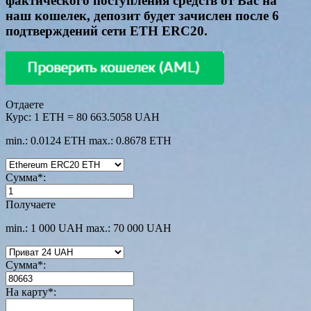
фактического поступления средств от Вас на
наш кошелек, депозит будет зачислен после 6
подтверждений сети ETH ERC20.
Отдаете
Курс:
1 ETH = 80 663.5058 UAH
min.: 0.0124 ETH
max.: 0.8678 ETH
Сумма
*
:
Получаете
min.: 1 000 UAH
max.: 70 000 UAH
Сумма
*
:
На карту
*
: