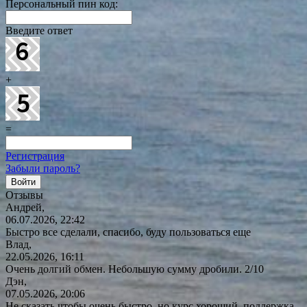
Персональный пин код:
Введите ответ
+
=
Регистрация
Забыли пароль?
Отзывы
Андрей,
06.07.2026, 22:42
Быстро все сделали, спасибо, буду пользоваться еще
Влад,
22.05.2026, 16:11
Очень долгий обмен. Небольшую сумму дробили. 2/10
Дэн,
07.05.2026, 20:06
Не сказать чтобы очень быстро, но курс хороший, поддержка