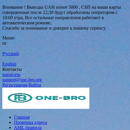
Внимание ! Выводы UAH иенее 5000 , СБП на ваши карты
совершенные после 22:30 будут обработаны оператором с
10:00 утра, Все остальные направления работают в
автоматическом режиме,
Спасибо за понимание и доверие к нашему сервису.
Меню
ru
Русский
English
Контакты
написать
support@one-bro.org
Регистрация
Войти
Главная
Проверка адреса
AML правила