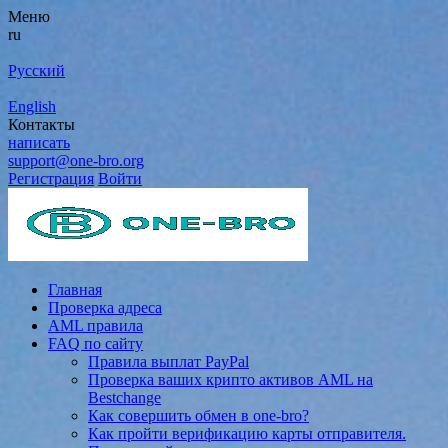
Меню
ru
Русский
English
Контакты
написать
support@one-bro.org
Регистрация
Войти
Главная
Проверка адреса
AML правила
FAQ по сайту
Правила выплат PayPal
Проверка ваших крипто активов AML на
Bestchange
Как совершить обмен в one-bro?
Как пройти верификацию карты отправителя.