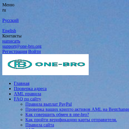
Меню
ru
Русский
English
Контакты
написать
support@one-bro.org
Регистрация
Войти
Главная
Проверка адреса
AML правила
FAQ по сайту
Правила выплат PayPal
Проверка ваших крипто активов AML на Bestchang
Как совершить обмен в one-bro?
Как пройти верификацию карты отправителя.
Правила сайта