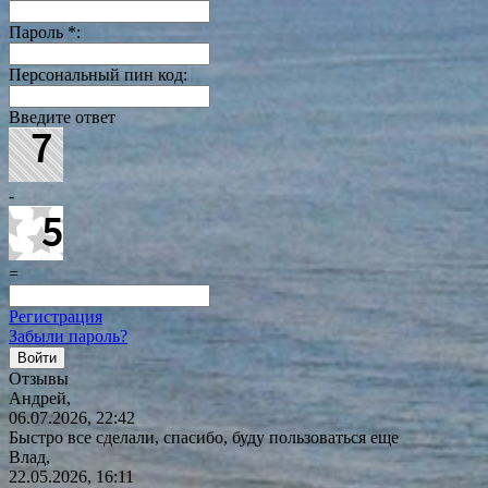
Пароль
*
:
Персональный пин код:
Введите ответ
-
=
Регистрация
Забыли пароль?
Отзывы
Андрей,
06.07.2026, 22:42
Быстро все сделали, спасибо, буду пользоваться еще
Влад,
22.05.2026, 16:11