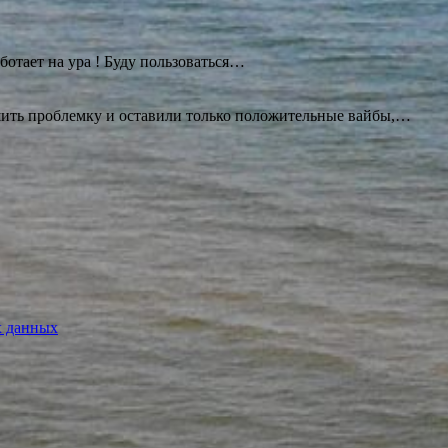
ботает на ура ! Буду
пользоваться…
ешить проблемку и оставили только положительные вайбы,…
х данных