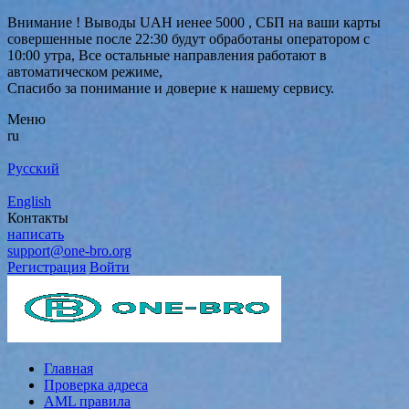
Внимание ! Выводы UAH иенее 5000 , СБП на ваши карты
совершенные после 22:30 будут обработаны оператором с
10:00 утра, Все остальные направления работают в
автоматическом режиме,
Спасибо за понимание и доверие к нашему сервису.
Меню
ru
Русский
English
Контакты
написать
support@one-bro.org
Регистрация
Войти
Главная
Проверка адреса
AML правила