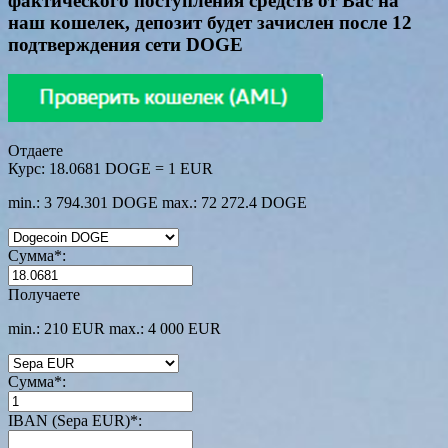
фактического поступления средств от Вас на
наш кошелек, депозит будет зачислен после 12
подтверждения сети DOGE
Отдаете
Курс:
18.0681 DOGE = 1 EUR
min.: 3 794.301 DOGE
max.: 72 272.4 DOGE
Сумма
*
:
Получаете
min.: 210 EUR
max.: 4 000 EUR
Сумма
*
:
IBAN (Sepa EUR)
*
: