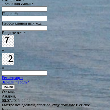
Логин или e-mail
*
:
Пароль
*
:
Персональный пин код:
Введите ответ
+
=
Регистрация
Забыли пароль?
Отзывы
Андрей,
06.07.2026, 22:42
Быстро все сделали, спасибо, буду пользоваться еще
Влад,