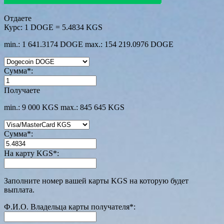
Отдаете
Курс:
1 DOGE = 5.4834 KGS
min.: 1 641.3174 DOGE
max.: 154 219.0976 DOGE
Сумма
*
:
Получаете
min.: 9 000 KGS
max.: 845 645 KGS
Сумма
*
:
На карту KGS
*
:
Заполните номер вашей карты KGS на которую будет
выплата.
Ф.И.О. Владельца карты получателя
*
: