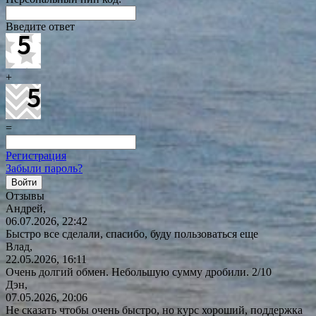
Введите ответ
+
=
Регистрация
Забыли пароль?
Отзывы
Андрей,
06.07.2026, 22:42
Быстро все сделали, спасибо, буду пользоваться еще
Влад,
22.05.2026, 16:11
Очень долгий обмен. Небольшую сумму дробили. 2/10
Дэн,
07.05.2026, 20:06
Не сказать чтобы очень быстро, но курс хороший, поддержка