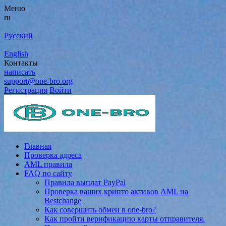
Меню
ru
Русский
English
Контакты
написать
support@one-bro.org
Регистрация
Войти
Главная
Проверка адреса
AML правила
FAQ по сайту
Правила выплат PayPal
Проверка ваших крипто активов AML на
Bestchange
Как совершить обмен в one-bro?
Как пройти верификацию карты отправителя.