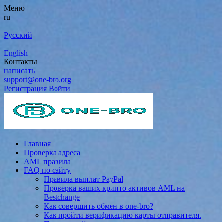
Меню
ru
Русский
English
Контакты
написать
support@one-bro.org
Регистрация
Войти
Главная
Проверка адреса
AML правила
FAQ по сайту
Правила выплат PayPal
Проверка ваших крипто активов AML на
Bestchange
Как совершить обмен в one-bro?
Как пройти верификацию карты отправителя.