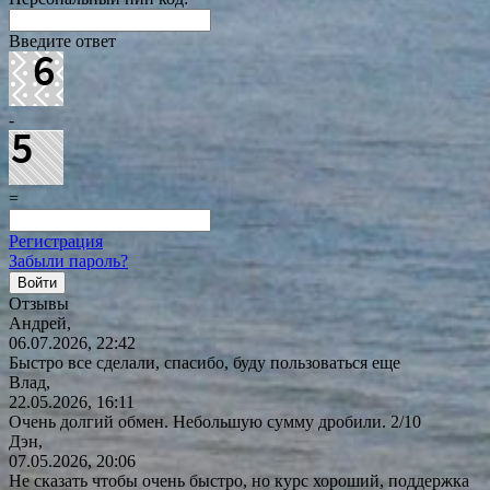
Введите ответ
-
=
Регистрация
Забыли пароль?
Отзывы
Андрей,
06.07.2026, 22:42
Быстро все сделали, спасибо, буду пользоваться еще
Влад,
22.05.2026, 16:11
Очень долгий обмен. Небольшую сумму дробили. 2/10
Дэн,
07.05.2026, 20:06
Не сказать чтобы очень быстро, но курс хороший, поддержка