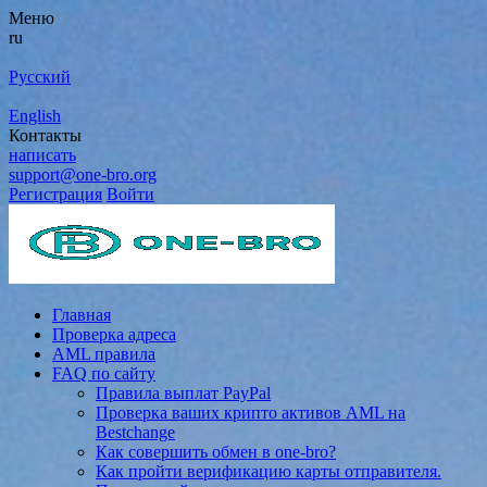
Меню
ru
Русский
English
Контакты
написать
support@one-bro.org
Регистрация
Войти
Главная
Проверка адреса
AML правила
FAQ по сайту
Правила выплат PayPal
Проверка ваших крипто активов AML на
Bestchange
Как совершить обмен в one-bro?
Как пройти верификацию карты отправителя.