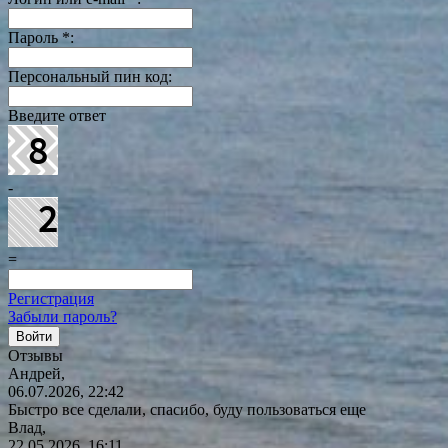
Пароль
*
:
Персональный пин код:
Введите ответ
-
=
Регистрация
Забыли пароль?
Отзывы
Андрей,
06.07.2026, 22:42
Быстро все сделали, спасибо, буду пользоваться еще
Влад,
22.05.2026, 16:11