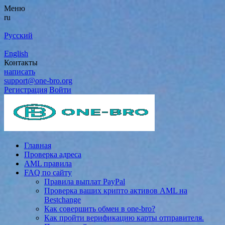
Меню
ru
Русский
English
Контакты
написать
support@one-bro.org
Регистрация
Войти
Главная
Проверка адреса
AML правила
FAQ по сайту
Правила выплат PayPal
Проверка ваших крипто активов AML на
Bestchange
Как совершить обмен в one-bro?
Как пройти верификацию карты отправителя.