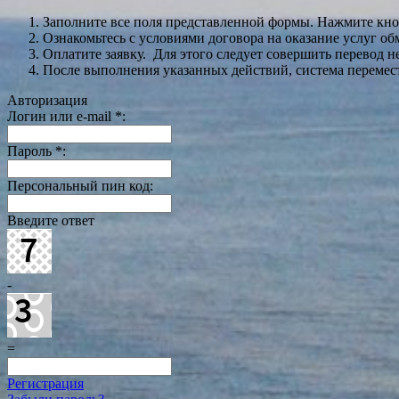
Заполните все поля представленной формы. Нажмите кн
Ознакомьтесь с условиями договора на оказание услуг об
Оплатите заявку. Для этого следует совершить перевод 
После выполнения указанных действий, система перемести
Авторизация
Логин или e-mail
*
:
Пароль
*
:
Персональный пин код:
Введите ответ
-
=
Регистрация