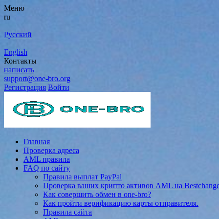
Меню
ru
Русский
English
Контакты
написать
support@one-bro.org
Регистрация
Войти
Главная
Проверка адреса
AML правила
FAQ по сайту
Правила выплат PayPal
Проверка ваших крипто активов AML на Bestchang
Как совершить обмен в one-bro?
Как пройти верификацию карты отправителя.
Правила сайта