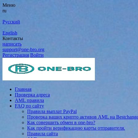
Меню
ru
Русский
English
Контакты
написать
support@one-bro.org
Регистрация
Войти
Главная
Проверка адреса
AML правила
FAQ по сайту
Правила выплат PayPal
Проверка ваших крипто активов AML на Bestchang
Как совершить обмен в one-bro?
Как пройти верификацию карты отправителя.
Правила сайта