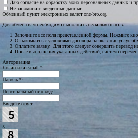
Даю согласие на обработку моих персональных данных и 
Не запоминать введенные данные
Обменный пункт электронных валют one-bro.org
Для обмена вам необходимо выполнить несколько шагов:
Заполните все поля представленной формы. Нажмите кн
Ознакомьтесь с условиями договора на оказание услуг об
Оплатите заявку. Для этого следует совершить перевод 
После выполнения указанных действий, система перемести
Авторизация
Логин или e-mail
*
:
Пароль
*
:
Персональный пин код:
Введите ответ
x