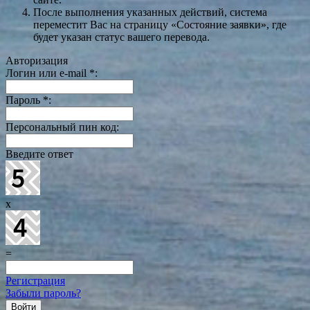
После выполнения указанных действий, система
переместит Вас на страницу «Состояние заявки», где
будет указан статус вашего перевода.
Авторизация
Логин или e-mail
*
:
Пароль
*
:
Персональный пин код:
Введите ответ
x
=
Регистрация
Забыли пароль?