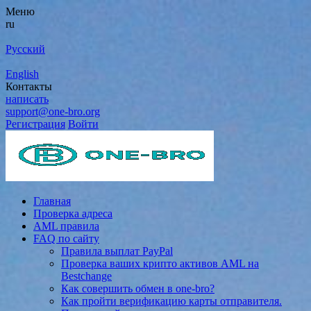
Меню
ru
Русский
English
Контакты
написать
support@one-bro.org
Регистрация
Войти
Главная
Проверка адреса
AML правила
FAQ по сайту
Правила выплат PayPal
Проверка ваших крипто активов AML на
Bestchange
Как совершить обмен в one-bro?
Как пройти верификацию карты отправителя.