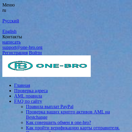
Меню
ru
Русский
English
Контакты
написать
support@one-bro.org
Регистрация
Войти
Главная
Проверка адреса
AML правила
FAQ по сайту
Правила выплат PayPal
Проверка ваших крипто активов AML на
Bestchange
Как совершить обмен в one-bro?
Как пройти верификацию карты отправителя.