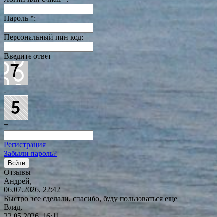
Пароль
*
:
Персональный пин код:
Введите ответ
-
=
Регистрация
Забыли пароль?
Отзывы
Андрей,
06.07.2026, 22:42
Быстро все сделали, спасибо, буду пользоваться еще
Влад,
22.05.2026, 16:11