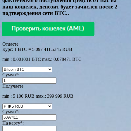
фактического поступления средств от Вас на
наш кошелек, депозит будет зачислен после 2
подтверждения сети BTC..
Отдаете
Курс:
1 BTC = 5 097 411.5345 RUB
min.: 0.001001 BTC
max.: 0.078471 BTC
Сумма
*
:
Получаете
min.: 5 100 RUB
max.: 399 999 RUB
Сумма
*
:
На карту
*
: