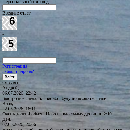
Персональный пин код:
Введите ответ
-
=
Регистрация
Забыли пароль?
Отзывы
Андрей,
06.07.2026, 22:42
Быстро все сделали, спасибо, буду пользоваться еще
Влад,
22.05.2026, 16:11
Очень долгий обмен. Небольшую сумму дробили. 2/10
Дэн,
07.05.2026, 20:06
Не сказать чтобы очень быстро, но курс хороший, поддержка