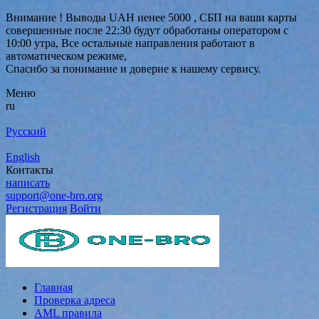
Внимание ! Выводы UAH иенее 5000 , СБП на ваши карты
совершенные после 22:30 будут обработаны оператором с
10:00 утра, Все остальные направления работают в
автоматическом режиме,
Спасибо за понимание и доверие к нашему сервису.
Меню
ru
Русский
English
Контакты
написать
support@one-bro.org
Регистрация
Войти
Главная
Проверка адреса
AML правила