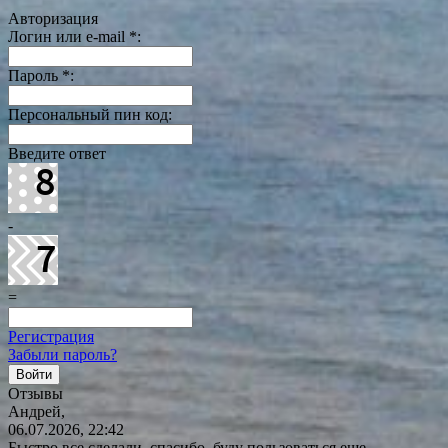
Авторизация
Логин или e-mail
*
:
Пароль
*
:
Персональный пин код:
Введите ответ
-
=
Регистрация
Забыли пароль?
Отзывы
Андрей,
06.07.2026, 22:42
Быстро все сделали, спасибо, буду пользоваться еще