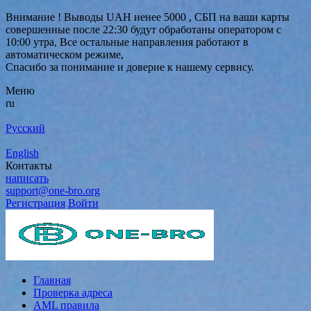
Внимание ! Выводы UAH иенее 5000 , СБП на ваши карты
совершенные после 22:30 будут обработаны оператором с
10:00 утра, Все остальные направления работают в
автоматическом режиме,
Спасибо за понимание и доверие к нашему сервису.
Меню
ru
Русский
English
Контакты
написать
support@one-bro.org
Регистрация
Войти
Главная
Проверка адреса
AML правила