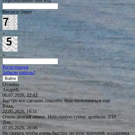
Персональный пин код:
Введите ответ
+
=
Регистрация
Забыли пароль?
Отзывы
Андрей,
06.07.2026, 22:42
Быстро все сделали, спасибо, буду пользоваться еще
Влад,
22.05.2026, 16:11
Очень долгий обмен. Небольшую сумму дробили. 2/10
Дэн,
07.05.2026, 20:06
Не сказать чтобы очень быстро, но курс хороший, поддержка