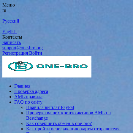
Меню
ru
Русский
English
Контакты
написать
support@one-bro.org
Регистрация
Войти
Главная
Проверка адреса
AML правила
FAQ по сайту
Правила выплат PayPal
Проверка ваших крипто активов AML на
Bestchange
Как совершить обмен в one-bro?
Как пройти верификацию карты отправителя.