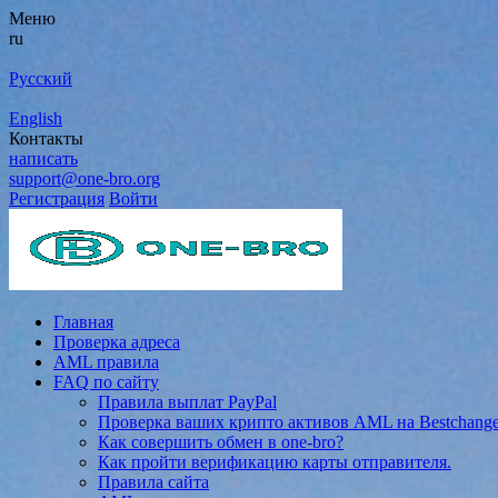
Меню
ru
Русский
English
Контакты
написать
support@one-bro.org
Регистрация
Войти
Главная
Проверка адреса
AML правила
FAQ по сайту
Правила выплат PayPal
Проверка ваших крипто активов AML на Bestchang
Как совершить обмен в one-bro?
Как пройти верификацию карты отправителя.
Правила сайта