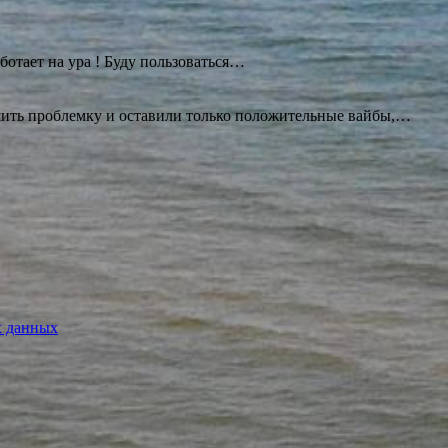
ботает на ура ! Буду
пользоваться…
ешить проблемку и оставили только положительные вайбы,…
х данных