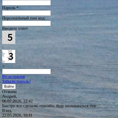
Пароль
*
:
Персональный пин код:
Введите ответ
-
=
Регистрация
Забыли пароль?
Отзывы
Андрей,
06.07.2026, 22:42
Быстро все сделали, спасибо, буду пользоваться еще
Влад,
22.05.2026, 16:11