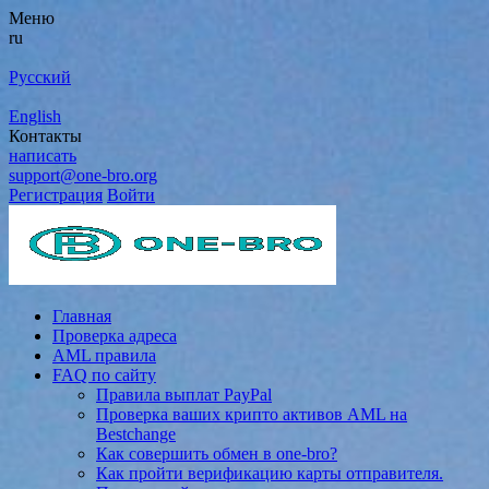
Меню
ru
Русский
English
Контакты
написать
support@one-bro.org
Регистрация
Войти
Главная
Проверка адреса
AML правила
FAQ по сайту
Правила выплат PayPal
Проверка ваших крипто активов AML на
Bestchange
Как совершить обмен в one-bro?
Как пройти верификацию карты отправителя.