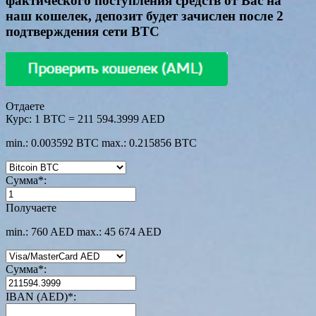
фактического поступления средств от Вас на
наш кошелек, депозит будет зачислен после 2
подтверждения сети BTC
Отдаете
Курс:
1 BTC = 211 594.3999 AED
min.: 0.003592 BTC
max.: 0.215856 BTC
Сумма
*
:
Получаете
min.: 760 AED
max.: 45 674 AED
Сумма
*
:
IBAN (AED)
*
: