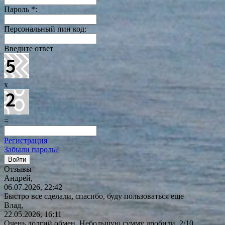
Пароль
*
:
Персональный пин код:
Введите ответ
x
=
Регистрация
Забыли пароль?
Отзывы
Андрей,
06.07.2026, 22:42
Быстро все сделали, спасибо, буду пользоваться еще
Влад,
22.05.2026, 16:11
Очень долгий обмен. Небольшую сумму дробили. 2/10