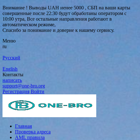
Внимание ! Выводы UAH иенее 5000 , СБП на ваши карты
совершенные после 22:30 будут обработаны оператором с
10:00 утра, Все остальные направления работают в
автоматическом режиме,
Спасибо за понимание и доверие к нашему сервису.
Меню
ru
Русский
English
Контакты
написать
support@one-bro.org
Регистрация
Войти
Главная
Проверка адреса
AML правила