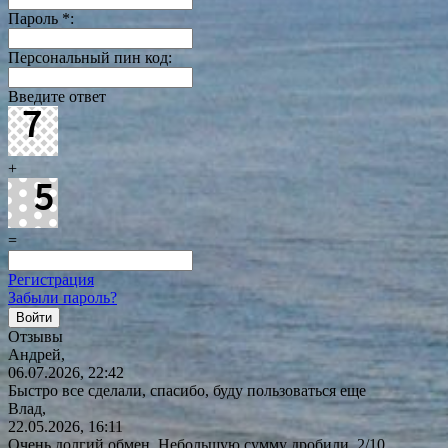
Пароль
*
:
Персональный пин код:
Введите ответ
+
=
Регистрация
Забыли пароль?
Отзывы
Андрей,
06.07.2026, 22:42
Быстро все сделали, спасибо, буду пользоваться еще
Влад,
22.05.2026, 16:11
Очень долгий обмен. Небольшую сумму дробили. 2/10