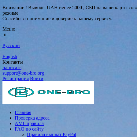
Внимание ! Выводы UAH иенее 5000 , СБП на ваши карты совер
режиме,
Спасибо за понимание и доверие к нашему сервису.
Меню
ru
Русский
English
Контакты
написать
support@one-bro.org
Регистрация
Войти
Главная
Проверка адреса
AML правила
FAQ по сайту
Правила выплат PayPal