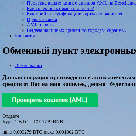
Проверка ваших крипто активов AML на Bestchang
Как совершить обмен в one-bro?
Как пройти верификацию карты отправителя.
Правила сайта
AML правила
Выдача наличных гривен по городам Украины.
Контакты
Обменный пункт электронных 
Обмен валют
Данная операция производится в автоматическом 
средств от Вас на наш кошелек, депозит будет за
Отдаете
Курс:
1 BTC = 107.5759 BNB
min.: 0.000279 BTC
max.: 0.001802 BTC