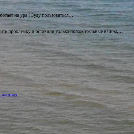
ботает на ура ! Буду
пользоваться…
ешить проблемку и оставили только положительные вайбы,…
х данных