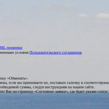
ML проверки
принимаю условия
Пользовательского соглашения
.
опку «Обменять».
мена, если вы принимаете их, поставьте галочку в соответствую
необходимой суммы, следуя инструкциям на нашем сайте.
т Вас на страницу «Состояние заявки», где будет указан статус