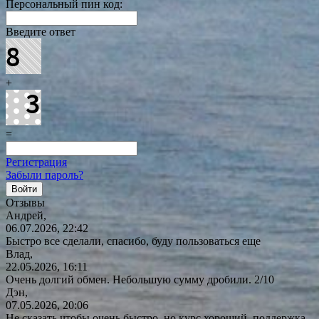
Персональный пин код:
Введите ответ
+
=
Регистрация
Забыли пароль?
Отзывы
Андрей,
06.07.2026, 22:42
Быстро все сделали, спасибо, буду пользоваться еще
Влад,
22.05.2026, 16:11
Очень долгий обмен. Небольшую сумму дробили. 2/10
Дэн,
07.05.2026, 20:06
Не сказать чтобы очень быстро, но курс хороший, поддержка