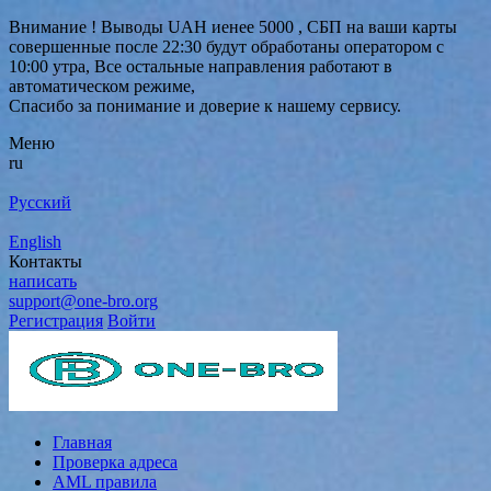
Внимание ! Выводы UAH иенее 5000 , СБП на ваши карты
совершенные после 22:30 будут обработаны оператором с
10:00 утра, Все остальные направления работают в
автоматическом режиме,
Спасибо за понимание и доверие к нашему сервису.
Меню
ru
Русский
English
Контакты
написать
support@one-bro.org
Регистрация
Войти
Главная
Проверка адреса
AML правила