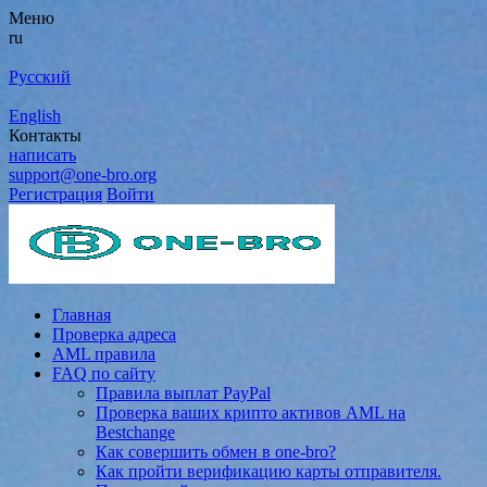
Меню
ru
Русский
English
Контакты
написать
support@one-bro.org
Регистрация
Войти
Главная
Проверка адреса
AML правила
FAQ по сайту
Правила выплат PayPal
Проверка ваших крипто активов AML на
Bestchange
Как совершить обмен в one-bro?
Как пройти верификацию карты отправителя.