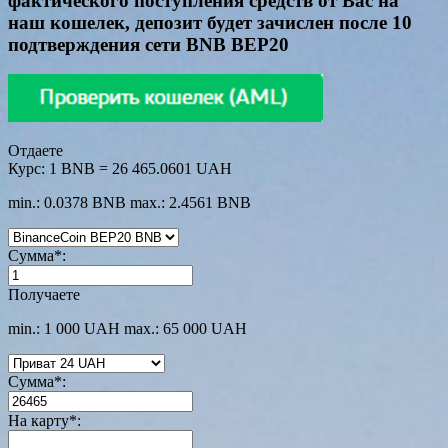
фактического поступления средств от Вас на
наш кошелек, депозит будет зачислен после 10
подтверждения сети BNB BEP20
Отдаете
Курс:
1 BNB = 26 465.0601 UAH
min.: 0.0378 BNB
max.: 2.4561 BNB
Сумма
*
:
Получаете
min.: 1 000 UAH
max.: 65 000 UAH
Сумма
*
:
На карту
*
: