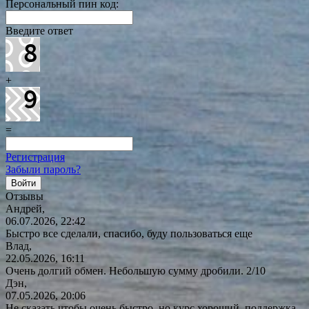
Персональный пин код:
Введите ответ
+
=
Регистрация
Забыли пароль?
Отзывы
Андрей,
06.07.2026, 22:42
Быстро все сделали, спасибо, буду пользоваться еще
Влад,
22.05.2026, 16:11
Очень долгий обмен. Небольшую сумму дробили. 2/10
Дэн,
07.05.2026, 20:06
Не сказать чтобы очень быстро, но курс хороший, поддержка