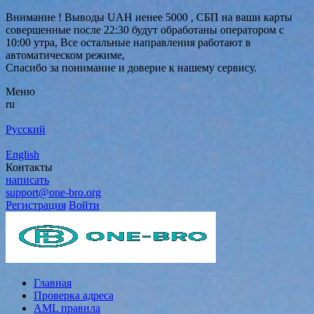
Внимание ! Выводы UAH иенее 5000 , СБП на ваши карты
совершенные после 22:30 будут обработаны оператором с
10:00 утра, Все остальные направления работают в
автоматическом режиме,
Спасибо за понимание и доверие к нашему сервису.
Меню
ru
Русский
English
Контакты
написать
support@one-bro.org
Регистрация
Войти
Главная
Проверка адреса
AML правила