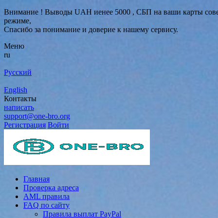
Внимание ! Выводы UAH иенее 5000 , СБП на ваши карты совер
режиме,
Спасибо за понимание и доверие к нашему сервису.
Меню
ru
Русский
English
Контакты
написать
support@one-bro.org
Регистрация
Войти
Главная
Проверка адреса
AML правила
FAQ по сайту
Правила выплат PayPal