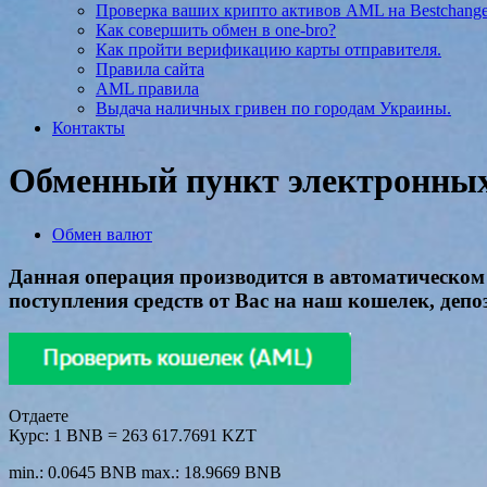
Проверка ваших крипто активов AML на Bestchang
Как совершить обмен в one-bro?
Как пройти верификацию карты отправителя.
Правила сайта
AML правила
Выдача наличных гривен по городам Украины.
Контакты
Обменный пункт электронных 
Обмен валют
Данная операция производится в автоматическом 
поступления средств от Вас на наш кошелек, депо
Отдаете
Курс:
1 BNB = 263 617.7691 KZT
min.: 0.0645 BNB
max.: 18.9669 BNB