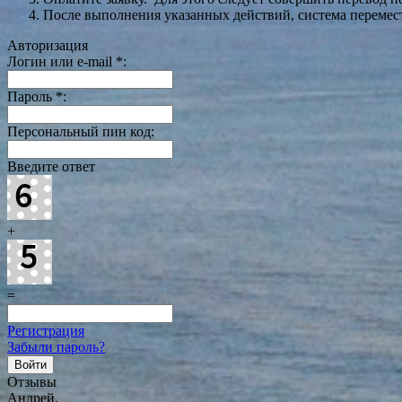
После выполнения указанных действий, система перемести
Авторизация
Логин или e-mail
*
:
Пароль
*
:
Персональный пин код:
Введите ответ
+
=
Регистрация
Забыли пароль?
Отзывы
Андрей,