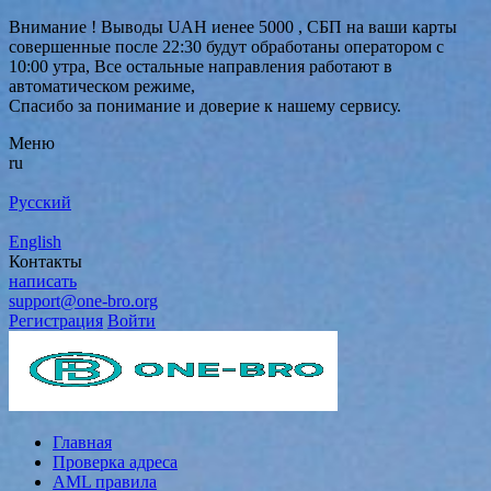
Внимание ! Выводы UAH иенее 5000 , СБП на ваши карты
совершенные после 22:30 будут обработаны оператором с
10:00 утра, Все остальные направления работают в
автоматическом режиме,
Спасибо за понимание и доверие к нашему сервису.
Меню
ru
Русский
English
Контакты
написать
support@one-bro.org
Регистрация
Войти
Главная
Проверка адреса
AML правила