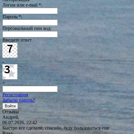
Логин или e-mail
*
:
Пароль
*
:
Персональный пин код:
Введите ответ
-
=
Регистрация
Забыли пароль?
Отзывы
Андрей,
06.07.2026, 22:42
Быстро все сделали, спасибо, буду пользоваться еще
Влад,