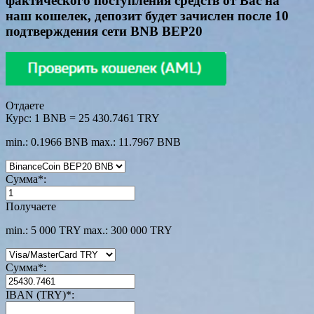
фактического поступления средств от Вас на
наш кошелек, депозит будет зачислен после 10
подтверждения сети BNB BEP20
Отдаете
Курс:
1 BNB = 25 430.7461 TRY
min.: 0.1966 BNB
max.: 11.7967 BNB
Сумма
*
:
Получаете
min.: 5 000 TRY
max.: 300 000 TRY
Сумма
*
:
IBAN (TRY)
*
: