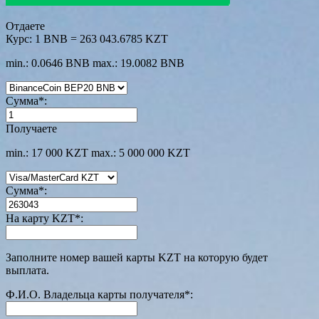
Отдаете
Курс:
1 BNB = 263 043.6785 KZT
min.: 0.0646 BNB
max.: 19.0082 BNB
Сумма
*
:
Получаете
min.: 17 000 KZT
max.: 5 000 000 KZT
Сумма
*
:
На карту KZT
*
:
Заполните номер вашей карты KZT на которую будет
выплата.
Ф.И.О. Владельца карты получателя
*
: