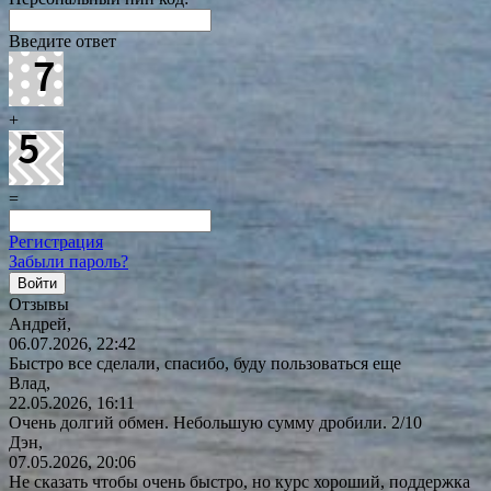
Введите ответ
+
=
Регистрация
Забыли пароль?
Отзывы
Андрей,
06.07.2026, 22:42
Быстро все сделали, спасибо, буду пользоваться еще
Влад,
22.05.2026, 16:11
Очень долгий обмен. Небольшую сумму дробили. 2/10
Дэн,
07.05.2026, 20:06
Не сказать чтобы очень быстро, но курс хороший, поддержка