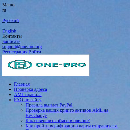
Меню
ru
Русский
English
Контакты
написать
support@one-bro.org
Регистрация
Войти
Главная
Проверка адреса
AML правила
FAQ по сайту
Правила выплат PayPal
Проверка ваших крипто активов AML на
Bestchange
Как совершить обмен в one-bro?
Как пройти верификацию карты отправителя.