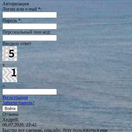
Авторизация
Логин или e-mail
*
:
Пароль
*
:
Персональный пин код:
Введите ответ
x
=
Регистрация
Забыли пароль?
Отзывы
Андрей,
06.07.2026, 22:42
Быстро все сделали, спасибо, буду пользоваться еще