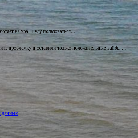
ботает на ура ! Буду
пользоваться…
ешить проблемку и оставили только положительные вайбы,…
х данных