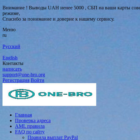
Внимание ! Выводы UAH иенее 5000 , СБП на ваши карты совер
режиме,
Спасибо за понимание и доверие к нашему сервису.
Меню
ru
Русский
English
Контакты
написать
support@one-bro.org
Регистрация
Войти
Главная
Проверка адреса
AML правила
FAQ по сайту
Правила выплат PayPal