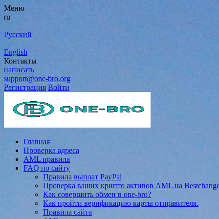
Меню
ru
Русский
English
Контакты
написать
support@one-bro.org
Регистрация
Войти
Главная
Проверка адреса
AML правила
FAQ по сайту
Правила выплат PayPal
Проверка ваших крипто активов AML на Bestchang
Как совершить обмен в one-bro?
Как пройти верификацию карты отправителя.
Правила сайта